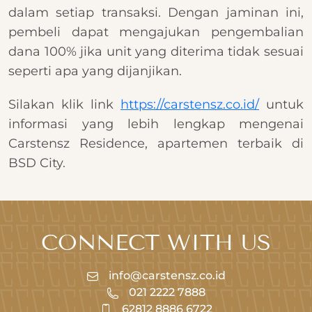
dalam setiap transaksi. Dengan jaminan ini,
pembeli dapat mengajukan pengembalian
dana 100% jika unit yang diterima tidak sesuai
seperti apa yang dijanjikan.
Silakan klik link
https://carstensz.co.id/
untuk
informasi yang lebih lengkap mengenai
Carstensz Residence, apartemen terbaik di
BSD City.
CONNECT WITH US
info@carstensz.co.id
021 2222 7888
62812 8886 6722