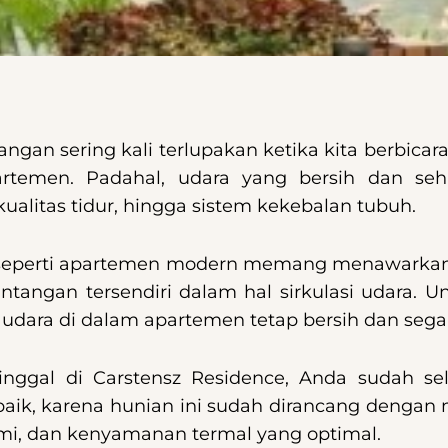
uangan sering kali terlupakan ketika kita berbic
artemen. Padahal, udara yang bersih dan se
ualitas tidur, hingga sistem kekebalan tubuh.
al seperti apartemen modern memang menawarkan
ngan tersendiri dalam hal sirkulasi udara. U
ara di dalam apartemen tetap bersih dan segar 
inggal di Carstensz Residence, Anda sudah se
h baik, karena hunian ini sudah dirancang deng
ami, dan kenyamanan termal yang optimal.