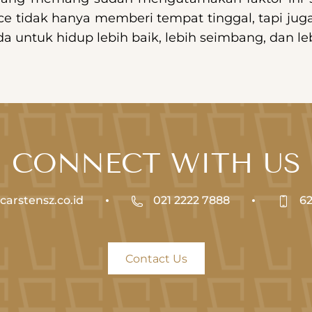
nce tidak hanya memberi tempat tinggal, tapi j
untuk hidup lebih baik, lebih seimbang, dan le
CONNECT WITH US
arstensz.co.id
021 2222 7888
62
Contact Us