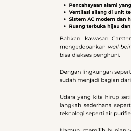
Pencahayaan alami yan
Ventilasi silang di unit t
Sistem AC modern dan h
Ruang terbuka hijau dan 
Bahkan, kawasan Carsten
mengedepankan
well-bei
bisa diakses penghuni.
Dengan lingkungan seperti
sudah menjadi bagian dar
Udara yang kita hirup set
langkah sederhana seper
teknologi seperti air puri
Namun, memilih hunian y