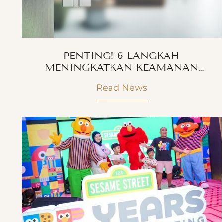
PENTING! 6 LANGKAH
MENINGKATKAN KEAMANAN
APARTEMEN YANG WAJIB ANDA
Read News
COBA SEKARANG