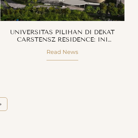
UNIVERSITAS PILIHAN DI DEKAT
CARSTENSZ RESIDENCE: INI
PANDUAN UNTUK ORANG TUA DAN
Read News
CALON MAHASISWA
»