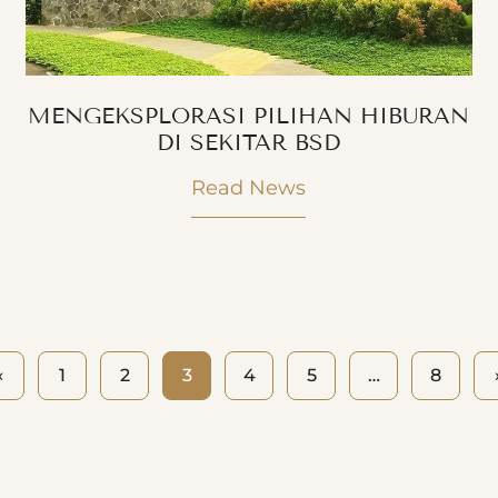
MENGEKSPLORASI PILIHAN HIBURAN
DI SEKITAR BSD
Read News
«
1
2
3
4
5
…
8