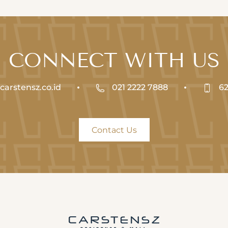
CONNECT WITH US
arstensz.co.id
021 2222 7888
62
Contact Us